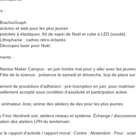
és :
BrachioGraph
arduino et web pour les plus jeunes
pistolets à élastiques. Kit de sapin de Noël et cube à LED (soudé)
Lithophanie : cadres rétro-éclairés
Découpes laser pour Noël.
ments :
Nantes Maker Campus : en juin tombe mal pour y aller avec les jeun
Fête de la science : présence le samedi et dimanche, bcp de place sur
ment de procédure d'adhésion : pré-inscription en juin, pour maitriser
ellement accepté sous condition d'assiduité et participation active.
 animateur Joss, anime des ateliers de dev pour les plus jeunes.
s Finix Vendredi soir, ateliers réseau et système. Échange / discussions 
ation des ateliers LPH du lendemain.
r le rapport d'activité / rapport moral : Contre : Abstention : Pour : un