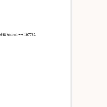
: 1648 heures =⇒ 19776€