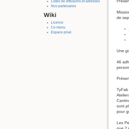
Présen
Listes de diffusions et adresses
Nos partenaires
Missio
Wiki
de sep
Licence
Ce menu
Espace privé
Une go
46 adh
person
Présent
TyFab 
Atelie
Cantin
sont p
pour gé
Les Pe
que 2 