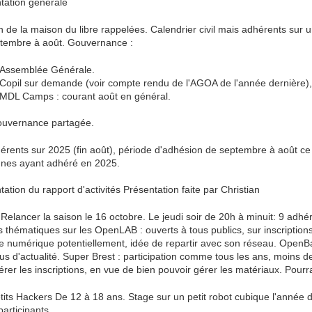
tation générale
n de la maison du libre rappelées. Calendrier civil mais adhérents sur u
tembre à août. Gouvernance :
Assemblée Générale.
Copil sur demande (voir compte rendu de l'AGOA de l'année dernière), 
MDL Camps : courant août en général.
uvernance partagée.
érents sur 2025 (fin août), période d'adhésion de septembre à août ce 
nes ayant adhéré en 2025.
ation du rapport d'activités Présentation faite par Christian
Relancer la saison le 16 octobre. Le jeudi soir de 20h à minuit: 9 adh
rs thématiques sur les OpenLAB : ouverts à tous publics, sur inscriptions
e numérique potentiellement, idée de repartir avec son réseau. Open
lus d'actualité. Super Brest : participation comme tous les ans, moins d
rer les inscriptions, en vue de bien pouvoir gérer les matériaux. Pourrai
tits Hackers De 12 à 18 ans. Stage sur un petit robot cubique l'année der
participants.