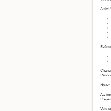
Activit
Événe
Change
Renouv
Nouvel
Atelier
Prépar
Vote su