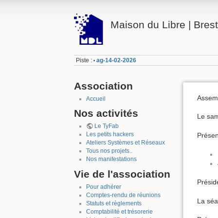
Maison du Libre | Brest
Piste :
ag-14-02-2026
•
Association
Assemb
Accueil
Nos activités
Le sam
Le TyFab
Les petits hackers
Présen
Ateliers Systèmes et Réseaux
Tous nos projets..
Nos manifestations
Vie de l'association
Présid
Pour adhérer
Comptes-rendu de réunions
La séa
Statuts et règlements
Comptabilité et trésorerie