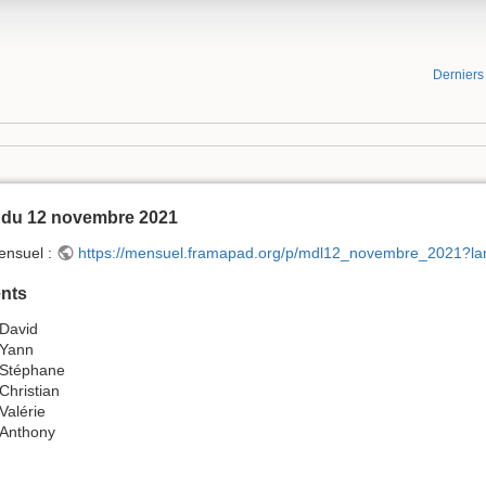
Dernier
 du 12 novembre 2021
ensuel :
https://mensuel.framapad.org/p/mdl12_novembre_2021?la
nts
David
Yann
Stéphane
Christian
Valérie
Anthony