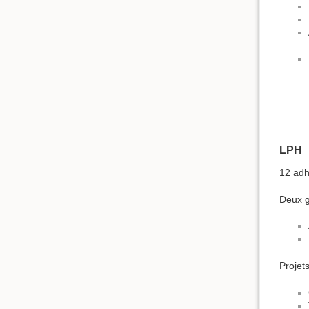
LPH
12 adh
Deux g
Projets