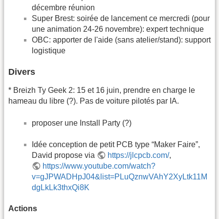
décembre réunion
Super Brest: soirée de lancement ce mercredi (pour
une animation 24-26 novembre): expert technique
OBC: apporter de l'aide (sans atelier/stand): support
logistique
Divers
* Breizh Ty Geek 2: 15 et 16 juin, prendre en charge le
hameau du libre (?). Pas de voiture pilotés par IA.
proposer une Install Party (?)
Idée conception de petit PCB type “Maker Faire”,
David propose via
https://jlcpcb.com/
,
https://www.youtube.com/watch?
v=gJPWADHpJ04&list=PLuQznwVAhY2XyLtk11M
dgLkLk3thxQi8K
Actions