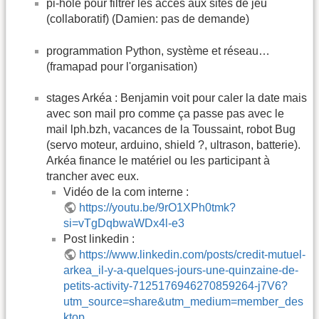
pi-hole pour filtrer les accès aux sites de jeu
(collaboratif) (Damien: pas de demande)
programmation Python, système et réseau…
(framapad pour l'organisation)
stages Arkéa : Benjamin voit pour caler la date mais
avec son mail pro comme ça passe pas avec le
mail lph.bzh, vacances de la Toussaint, robot Bug
(servo moteur, arduino, shield ?, ultrason, batterie).
Arkéa finance le matériel ou les participant à
trancher avec eux.
Vidéo de la com interne :
https://youtu.be/9rO1XPh0tmk?
si=vTgDqbwaWDx4l-e3
Post linkedin :
https://www.linkedin.com/posts/credit-mutuel-
arkea_il-y-a-quelques-jours-une-quinzaine-de-
petits-activity-7125176946270859264-j7V6?
utm_source=share&utm_medium=member_des
ktop