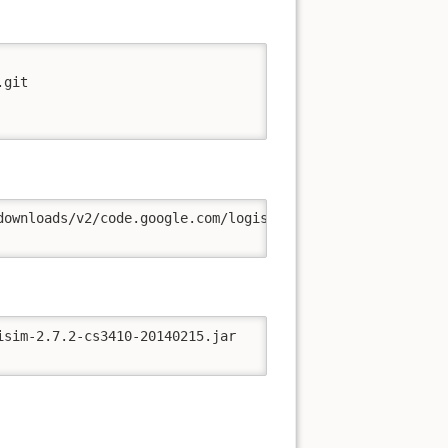
git

downloads/v2/code.google.com/logisim-iitd/Logisim-IITD-2.
sim-2.7.2-cs3410-20140215.jar
