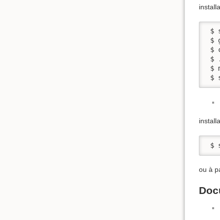
install
 $ 
 $ 
 $ 
 $ 
 $ m
 $ 
install
 $ 
ou à p
Doc