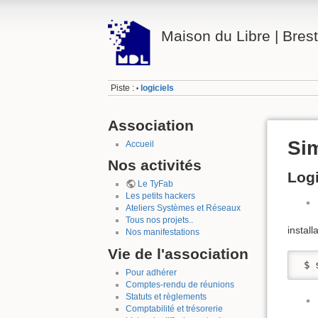
Maison du Libre | Brest
Piste :
logiciels
•
Association
Sim
Accueil
Nos activités
Logi
Le TyFab
Les petits hackers
Ateliers Systèmes et Réseaux
Tous nos projets..
install
Nos manifestations
Vie de l'association
 $ 
Pour adhérer
Comptes-rendu de réunions
Statuts et règlements
Comptabilité et trésorerie