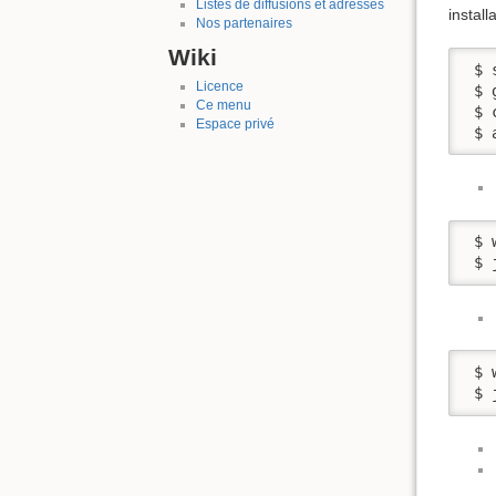
Listes de diffusions et adresses
instal
Nos partenaires
Wiki
 $ 
Licence
 $ 
Ce menu
 $ 
Espace privé
 $ 
 $ 
 $ 
 $ 
 $ 