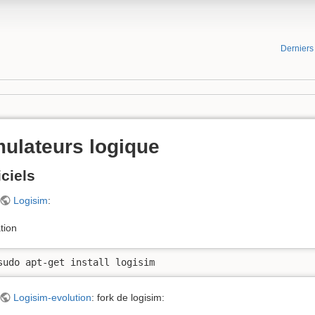
Dernier
ulateurs logique
ciels
Logisim
:
ation
sudo apt-get install logisim
Logisim-evolution
: fork de logisim: