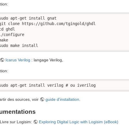
ation:
sudo apt-get install gnat

git clone https://github.com/tgingold/ghdl

cd ghdl

./configure

ake

sudo make install
Icarus Verilog
: langage Verilog,
ation:
sudo apt-get install verilog # ou iverilog
artir des sources, voir
guide d'installation
.
umentations
Livre sur Logisim:
Exploring Digital Logic with Logisim (eBook)