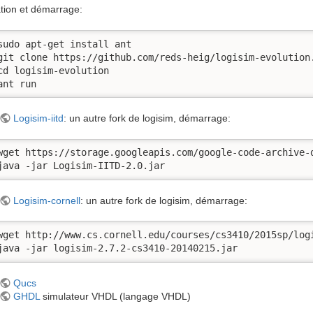
lation et démarrage:
sudo apt-get install ant

git clone https://github.com/reds-heig/logisim-evolution.
cd logisim-evolution

ant run
Logisim-iitd
: un autre fork de logisim, démarrage:
wget https://storage.googleapis.com/google-code-archive-
java -jar Logisim-IITD-2.0.jar
Logisim-cornell
: un autre fork de logisim, démarrage:
wget http://www.cs.cornell.edu/courses/cs3410/2015sp/logi
java -jar logisim-2.7.2-cs3410-20140215.jar
Qucs
GHDL
simulateur VHDL (langage VHDL)