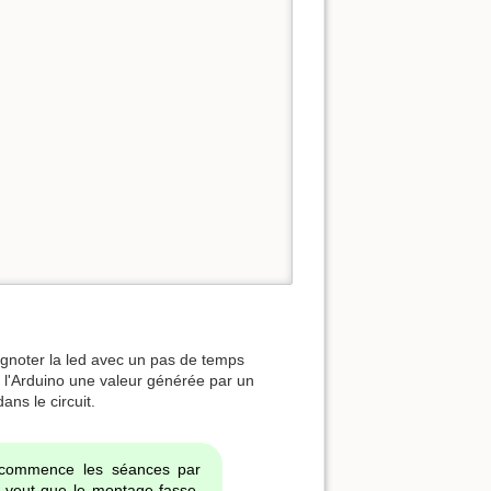
clignoter la led avec un pas de temps
 l'Arduino une valeur générée par un
ns le circuit.
 commence les séances par
n veut que le montage fasse,