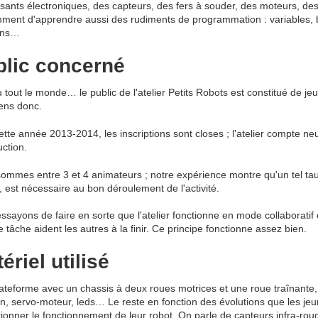
ants électroniques, des capteurs, des fers à souder, des moteurs, des 
ment d'apprendre aussi des rudiments de programmation : variables, b
ons…
blic concerné
 tout le monde… le public de l'atelier Petits Robots est constitué de j
iens donc.
ette année 2013-2014, les inscriptions sont closes ; l'atelier compte ne
uction.
ommes entre 3 et 4 animateurs ; notre expérience montre qu'un tel ta
, est nécessaire au bon déroulement de l'activité.
ssayons de faire en sorte que l'atelier fonctionne en mode collaboratif e
 tâche aident les autres à la finir. Ce principe fonctionne assez bien.
ériel utilisé
ateforme avec un chassis à deux roues motrices et une roue traînante,
on, servo-moteur, leds… Le reste en fonction des évolutions que les je
tionner le fonctionnement de leur robot. On parle de capteurs infra-rou