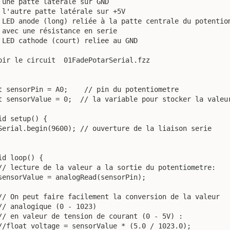
 une patte latérale sur GND

 l'autre patte latérale sur +5V

 LED anode (long) reliée à la patte centrale du potentiom
 avec une résistance en serie

 LED cathode (court) reliee au GND

oir le circuit  01FadePotarSerial.fzz

t sensorPin = A0;    // pin du potentiometre

t sensorValue = 0;  // la variable pour stocker la valeur
id setup() {

Serial.begin(9600); // ouverture de la liaison serie

id loop() {

// lecture de la valeur a la sortie du potentiometre:

sensorValue = analogRead(sensorPin); 

// On peut faire facilement la conversion de la valeur 

// analogique (0 - 1023)

// en valeur de tension de courant (0 - 5V) :

//float voltage = sensorValue * (5.0 / 1023.0);
