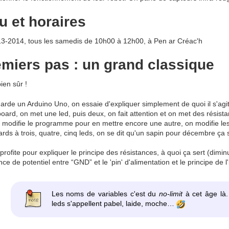
u et horaires
3-2014, tous les samedis de 10h00 à 12h00, à Pen ar Créac'h
miers pas : un grand classique
bien sûr !
arde un Arduino Uno, on essaie d'expliquer simplement de quoi il s'agit
oard, on met une led, puis deux, on fait attention et on met des résista
n modifie le programme pour en mettre encore une autre, on modifie les
lards à trois, quatre, cinq leds, on se dit qu'un sapin pour décembre ç
rofite pour expliquer le principe des résistances, à quoi ça sert (diminu
nce de potentiel entre “GND” et le 'pin' d'alimentation et le principe de l
Les noms de variables c'est du
no-limit
à cet âge là.
leds s'appellent pabel, laide, moche…