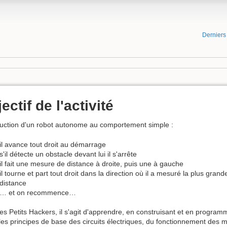
Dernier
ectif de l'activité
uction d'un robot autonome au comportement simple :
il avance tout droit au démarrage
s'il détecte un obstacle devant lui il s'arrête
il fait une mesure de distance à droite, puis une à gauche
il tourne et part tout droit dans la direction où il a mesuré la plus grand
distance
… et on recommence…
es Petits Hackers, il s'agit d'apprendre, en construisant et en program
 les principes de base des circuits électriques, du fonctionnement des m