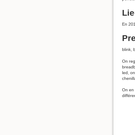
Lie
En 201
Pre
blink, 
On reg
breadb
led, o
chenil
On en p
différe