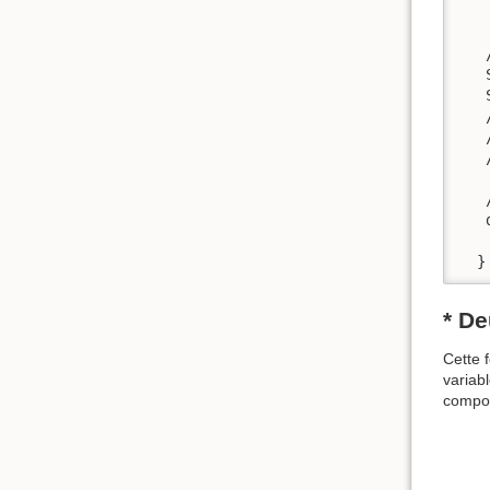
   
   
   
   
   
   
   
   
  }
* De
Cette f
variab
compos