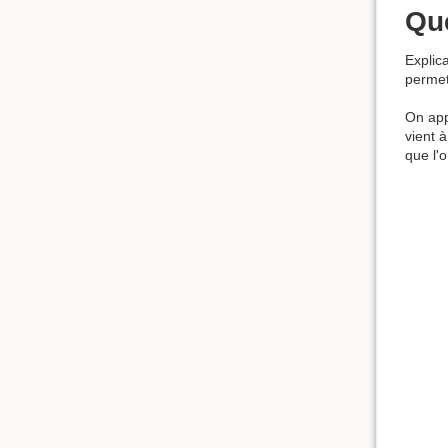
Que
Explic
permett
On app
vient 
que l'