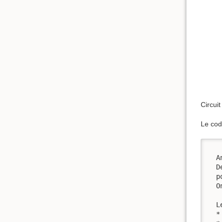
Circui
Le cod
  A
  D
  p
  O
  L
  *