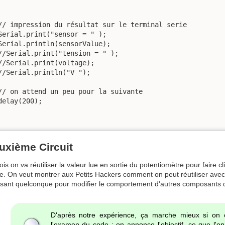
// impression du résultat sur le terminal serie

Serial.print("sensor = " );                       

Serial.println(sensorValue);

//Serial.print("tension = " );                       

//Serial.print(voltage);

//Serial.println("V ");

// on attend un peu pour la suivante

delay(200); 

uxième Circuit
ois on va réutiliser la valeur lue en sortie du potentiomètre pour faire 
le. On veut montrer aux Petits Hackers comment on peut réutiliser avec
ant quelconque pour modifier le comportement d'autres composants da
D'après notre expérience, ça marche mieux si on
l'examen du code ; on annonce l'objectif, ce que l'o