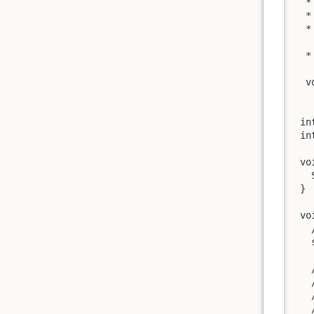
  *
  *
  *
   
  *
  v
 in
 in
 vo
   
 }

 vo
   
   
   
   
   
   