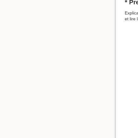
* Pr
Explic
et lire