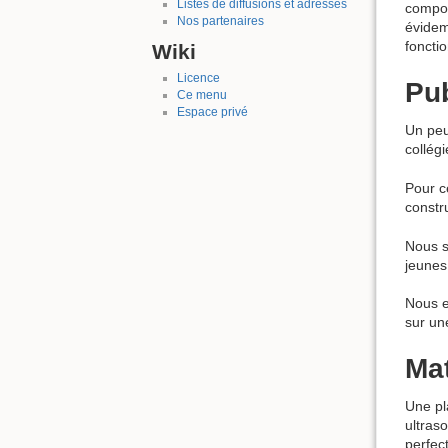
Listes de diffusions et adresses
compos
Nos partenaires
évidem
foncti
Wiki
Licence
Pu
Ce menu
Espace privé
Un peu
collég
Pour c
constr
Nous s
jeunes
Nous e
sur une
Mat
Une pl
ultras
perfec