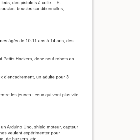
leds, des pistolets à colle… Et
oucles, boucles conditionnelles,
eunes âgés de 10-11 ans à 14 ans, des
uf Petits Hackers, donc neuf robots en
ux d'encadrement, un adulte pour 3
ntre les jeunes : ceux qui vont plus vite
 un Arduino Uno, shield moteur, capteur
unes veulent expérimenter pour
ge, de buzzers, etc.