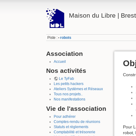
Maison du Libre | Brest
Piste :
robots
•
Association
Obj
Accueil
Nos activités
Constr
Le TyFab
Les petits hackers
Ateliers Systèmes et Réseaux
Tous nos projets..
Nos manifestations
Vie de l'association
Pour adhérer
Comptes-rendu de réunions
Pour L
Statuts et règlements
Comptabilité et trésorerie
robot,