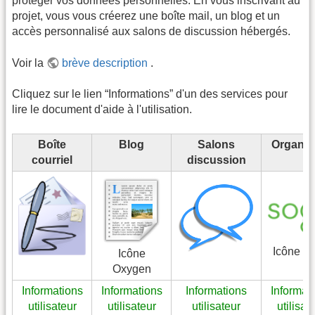
protéger vos données personnelles. En vous inscrivant au
projet, vous vous créerez une boîte mail, un blog et un
accès personnalisé aux salons de discussion hébergés.
Voir la
brève description
.
Cliquez sur le lien “Informations” d'un des services pour
lire le document d'aide à l'utilisation.
Boîte
Blog
Salons
Organis
courriel
discussion
Icône S
Icône
Oxygen
Informations
Informations
Informations
Informat
utilisateur
utilisateur
utilisateur
utilisat