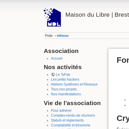
Maison du Libre | Brest
Piste :
infosec
•
Association
Fon
Accueil
Nos activités
Le TyFab
Les petits hackers
Ateliers Systèmes et Réseaux
Tous nos projets..
Nos manifestations
Vie de l'association
Pour adhérer
Comptes-rendu de réunions
Cry
Statuts et règlements
Comptabilité et trésorerie