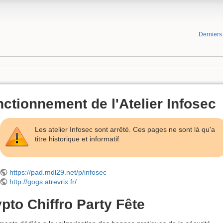
Dernier
ctionnement de l'Atelier Infosec
Les atelier Infosec sont arrêté. Ces pages ne sont là qu'a
titre historique et informatif.
https://pad.mdl29.net/p/infosec
http://gogs.atrevrix.fr/
pto Chiffro Party Fête