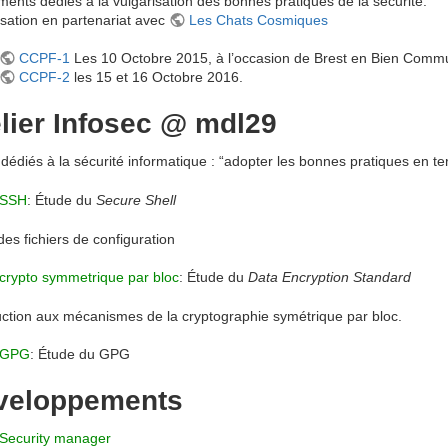
ents dédiés a la vulgarisation des bonnes pratiques de la sécurité.
sation en partenariat avec
Les Chats Cosmiques
CCPF-1
Les 10 Octobre 2015, à l’occasion de Brest en Bien Comm
CCPF-2
les 15 et 16 Octobre 2016.
lier Infosec @ mdl29
 dédiés à la sécurité informatique : “adopter les bonnes pratiques en ter
SSH
: Étude du
Secure Shell
des fichiers de configuration
crypto symmetrique par bloc
: Étude du
Data Encryption Standard
uction aux mécanismes de la cryptographie symétrique par bloc.
GPG
: Étude du GPG
veloppements
Security manager