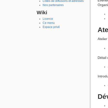
Événem
Listes de diffusions et adresses
Organi
Nos partenaires
Wiki
Licence
Ce menu
Espace privé
Ate
Atelier
Détail 
Introd
Dé