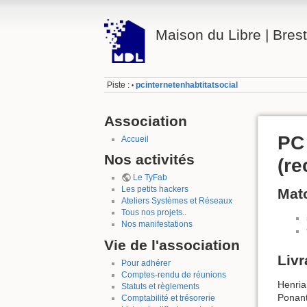
Maison du Libre | Brest
Piste :
pcinternetenhabtitatsocial
•
Association
PC 
Accueil
Nos activités
(re
Le TyFab
Les petits hackers
Mato
Ateliers Systèmes et Réseaux
Tous nos projets..
Nos manifestations
Vie de l'association
Livr
Pour adhérer
Comptes-rendu de réunions
Henria
Statuts et règlements
Ponant
Comptabilité et trésorerie